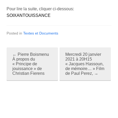
Pour lire la suite, cliquer ci-dessous:
SOIXANTOUISSANCE
Posted in
Textes et Documents
←
Pierre Boismenu
Mercredi 20 janvier
P
À propos du
2021 à 20H15
« Principe de
« Jacques Hassoun,
o
jouissance » de
de mémoire… » Film
Christian Fierens
de Paul Perez,
→
s
t
n
a
v