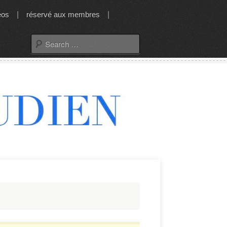
éos
|
réservé aux membres
|
Search
for: