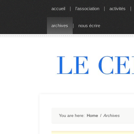
Skip
accueil
|
l’association
|
activités
|
to
content
archives
|
nous écrire
You are here:
Home
/
Archives