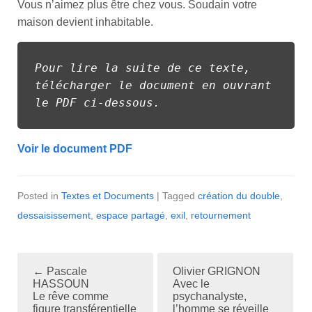
Vous n’aimez plus être chez vous. Soudain votre
maison devient inhabitable.
Pour lire la suite de ce texte, 
télécharger le document en ouvrant 
le PDF ci-dessous.
Voir le document PDF
Posted in
Textes et Documents
| Tagged
création du double
,
dessaisissement
,
espace partagé
,
exil
,
retournement
←
Pascale
Olivier GRIGNON
P
HASSOUN
Avec le
Le rêve comme
psychanalyste,
o
figure transférentielle
l’homme se réveille