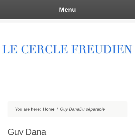
Menu
Skip
to
content
You are here:
Home
/
Guy DanaDu séparable
Guy Dana