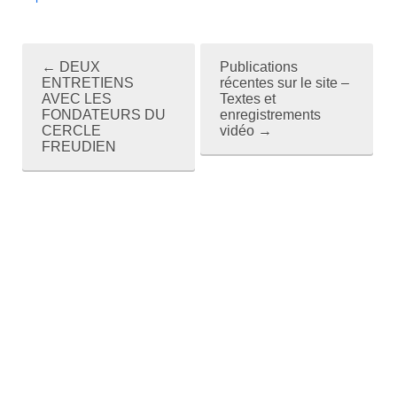
←
DEUX
Publications
P
ENTRETIENS
récentes sur le site –
AVEC LES
Textes et
o
FONDATEURS DU
enregistrements
CERCLE
vidéo
→
s
FREUDIEN
t
n
a
v
i
g
a