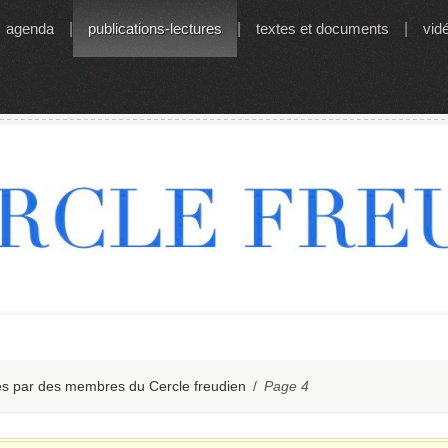
agenda
|
publications-lectures
|
textes et documents
|
vid
és par des membres du Cercle freudien
/
Page 4