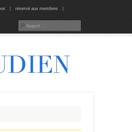
éos
|
réservé aux membres
|
Search
for: