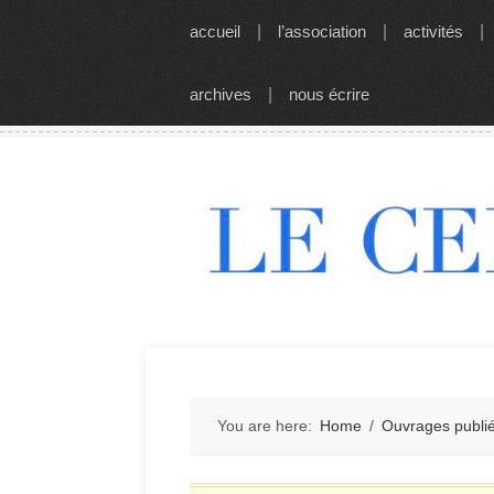
Skip
accueil
|
l’association
|
activités
|
to
content
archives
|
nous écrire
You are here:
Home
/
Ouvrages publi