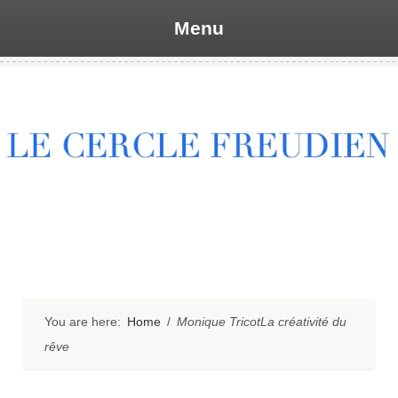
Menu
Skip
to
content
You are here:
Home
/
Monique TricotLa créativité du
rêve