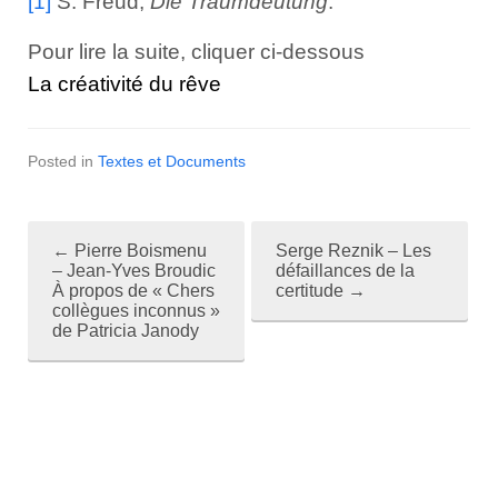
[1]
S. Freud,
Die Traumdeutung
.
Pour lire la suite, cliquer ci-dessous
La créativité du rêve
Posted in
Textes et Documents
←
Pierre Boismenu
Serge Reznik – Les
P
– Jean-Yves Broudic
défaillances de la
À propos de « Chers
certitude
→
o
collègues inconnus »
de Patricia Janody
s
t
n
a