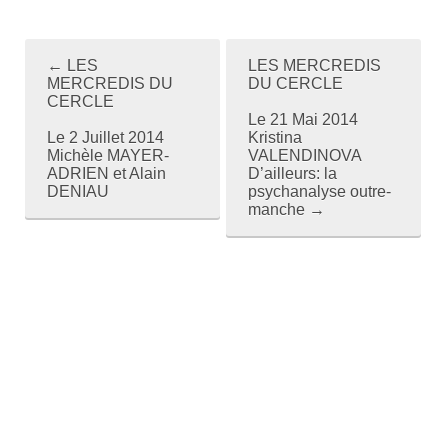
←
LES
LES MERCREDIS
P
MERCREDIS DU
DU CERCLE
CERCLE
o
Le 21 Mai 2014
Le 2 Juillet 2014
Kristina
s
Michèle MAYER-
VALENDINOVA
ADRIEN et Alain
D’ailleurs: la
t
DENIAU
psychanalyse outre-
manche
→
n
a
v
i
g
a
t