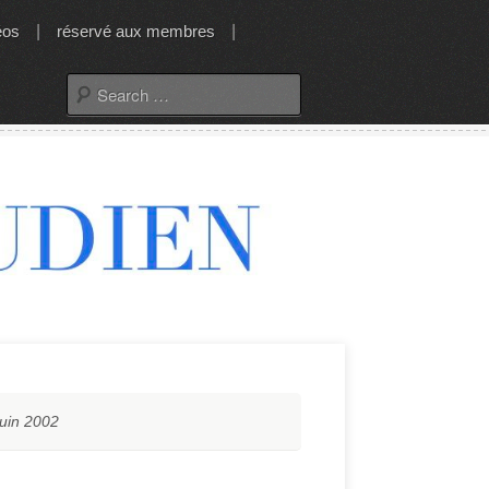
éos
|
réservé aux membres
|
Search
for:
uin 2002