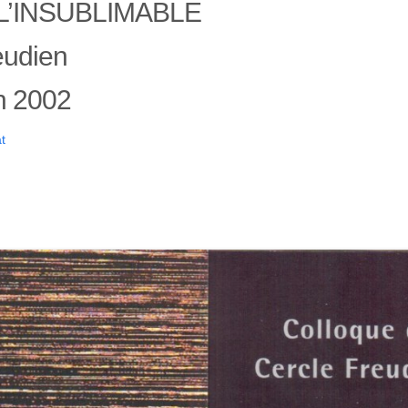
L’INSUBLIMABLE
eudien
in 2002
t