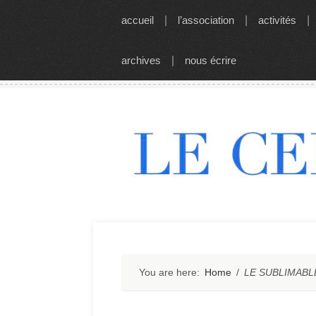
Skip
accueil
|
l’association
|
activités
|
to
content
archives
|
nous écrire
You are here:
Home
/
LE SUBLIMABLE 