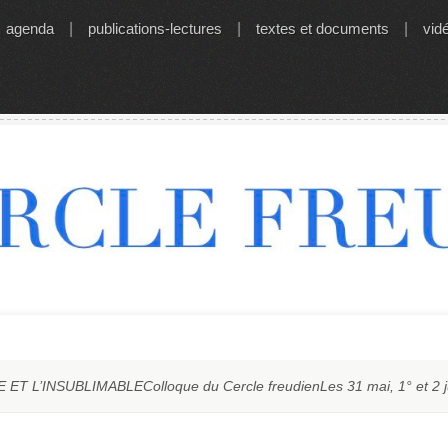
agenda
|
publications-lectures
|
textes et documents
|
vid
ET L’INSUBLIMABLEColloque du Cercle freudienLes 31 mai, 1° et 2 j