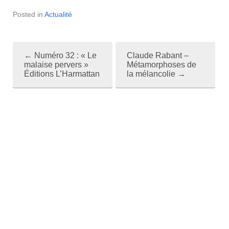
Posted in
Actualité
←
Numéro 32 : « Le
Claude Rabant –
P
malaise pervers »
Métamorphoses de
Éditions L’Harmattan
la mélancolie
→
o
s
t
n
a
v
i
g
a