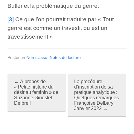
Butler et la problématique du genre.
[3]
Ce que l’on pourrait traduire par « Tout
genre est comme un travesti, ou est un
travestissement »
Posted in
Non classé
,
Notes de lecture
←
À propos de
La procédure
P
« Petite histoire du
d’inscription de sa
désir au féminin » de
pratique analytique :
o
Suzanne Ginestet-
Quelques remarques
Delbreil
Françoise Delbary
s
Janvier 2022
→
t
n