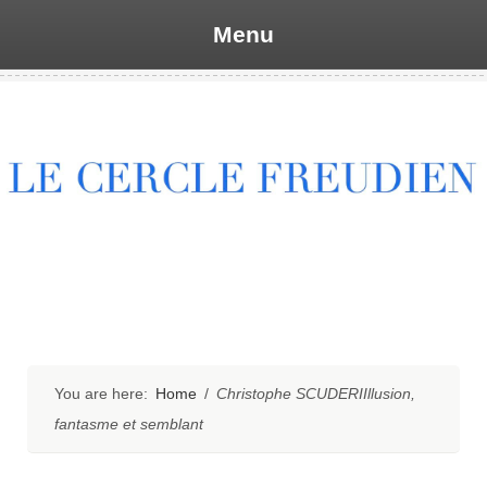
Menu
Skip
to
content
You are here:
Home
/
Christophe SCUDERIIllusion,
fantasme et semblant