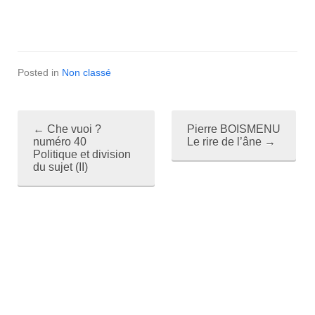
Posted in
Non classé
←
Che vuoi ?
Pierre BOISMENU
P
numéro 40
Le rire de l’âne
→
Politique et division
o
du sujet (II)
s
t
n
a
v