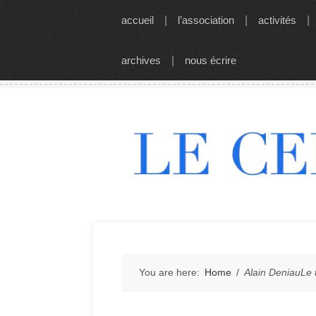
Skip
accueil
|
l’association
|
activités
|
to
content
archives
|
nous écrire
You are here:
Home
/
Alain DeniauLe t