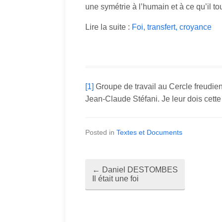
une symétrie à l’humain et à ce qu’il to
Lire la suite :
Foi, transfert, croyance
[1]
Groupe de travail au Cercle freudi
Jean-Claude Stéfani. Je leur dois cette i
Posted in
Textes et Documents
←
Daniel DESTOMBES
P
Il était une foi
o
s