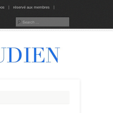
éos
|
réservé aux membres
|
Search
for: