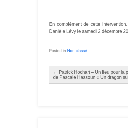
En complément de cette intervention,
Danièle Lévy le samedi 2 décembre 201
Posted in
Non classé
←
Patrick Hochart – Un lieu pour la p
P
de Pascale Hassoun « Un dragon sur
o
s
t
n