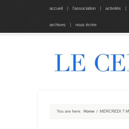
Skip
accueil
|
l’association
|
activités
|
to
content
archives
|
nous écrire
You are here:
Home
/
MERCREDI 7 MAR