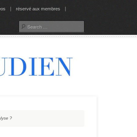
éos
|
réservé aux membres
|
Search
for:
lyse ?