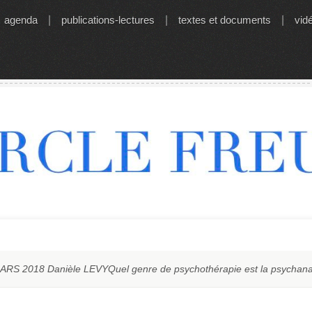
agenda
|
publications-lectures
|
textes et documents
|
vid
S 2018 Danièle LEVYQuel genre de psychothérapie est la psychana