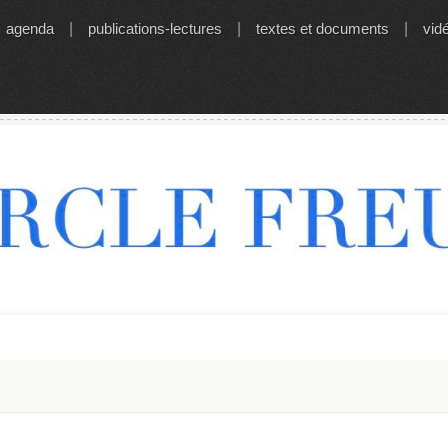
agenda
|
publications-lectures
|
textes et documents
|
vid