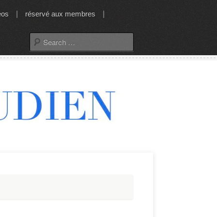
éos
|
réservé aux membres
|
Search
for: