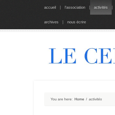
Skip
accueil
|
l’association
|
activités
|
to
content
archives
|
nous écrire
You are here:
Home
/
activités