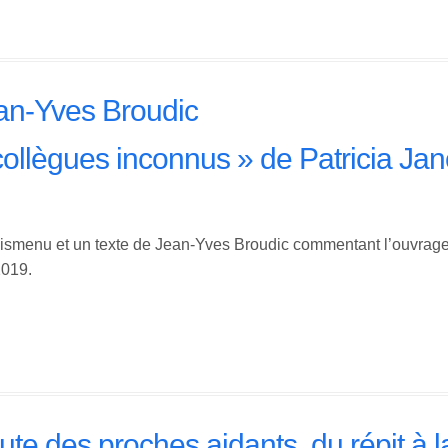
an-Yves Broudic
ollègues inconnus » de Patricia Ja
ismenu et un texte de Jean-Yves Broudic commentant l’ouvrage
2019.
ute des proches aidants, du répit à l