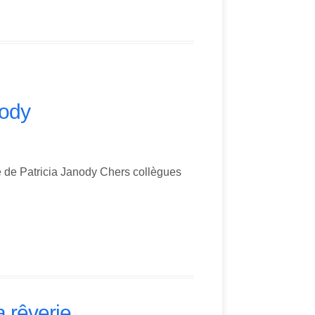
nody
 de Patricia Janody Chers collègues
a rêverie