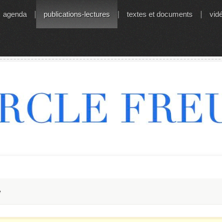
agenda
|
publications-lectures
|
textes et documents
|
vid
e