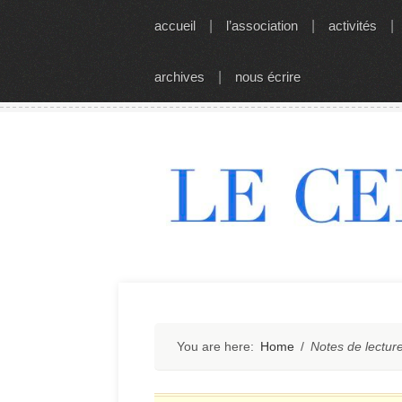
Skip
accueil
|
l’association
|
activités
|
to
content
archives
|
nous écrire
You are here:
Home
/
Notes de lectur