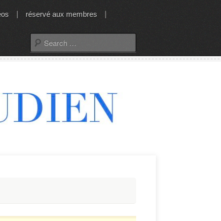
éos
|
réservé aux membres
|
Search
for: