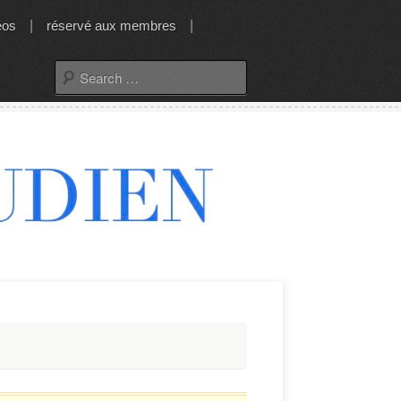
éos
|
réservé aux membres
|
Search
for: