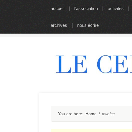
Skip
accueil
|
l’association
|
activités
|
to
content
archives
|
nous écrire
You are here:
Home
/
dweiss