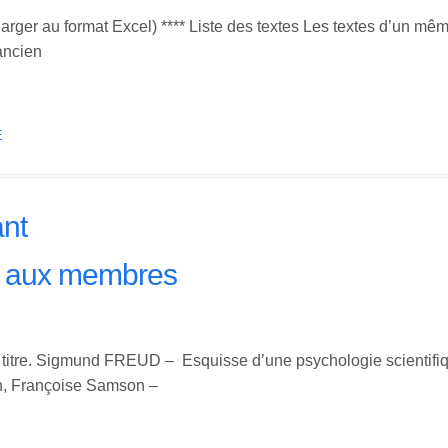
harger au format Excel) **** Liste des textes Les textes d’un mê
ancien
È
ant
é aux membres
le titre. Sigmund FREUD – Esquisse d’une psychologie scientifi
on, Françoise Samson –