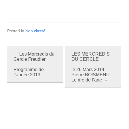
Posted in
Non classé
←
Les Mercredis du
LES MERCREDIS
P
Cercle Freudien
DU CERCLE
o
Programme de
le 26 Mars 2014
l’année 2013
Pierre BOISMENU
s
Le rire de l’âne
→
t
n
a
v