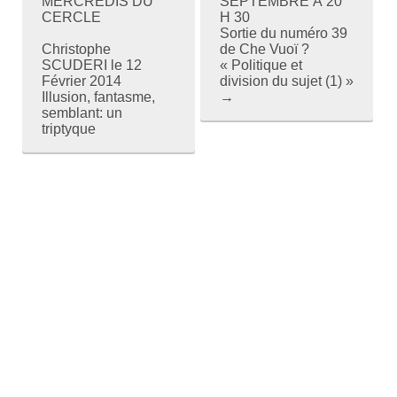
MERCREDIS DU
SEPTEMBRE À 20
CERCLE
H 30
o
Sortie du numéro 39
Christophe
de Che Vuoï ?
s
SCUDERI le 12
« Politique et
Février 2014
division du sujet (1) »
t
Illusion, fantasme,
→
semblant: un
n
triptyque
a
v
i
g
a
t
i
o