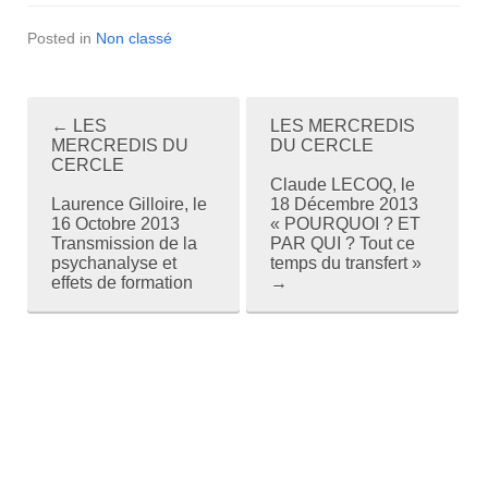
Posted in
Non classé
←
LES
LES MERCREDIS
P
MERCREDIS DU
DU CERCLE
CERCLE
o
Claude LECOQ, le
Laurence Gilloire, le
18 Décembre 2013
s
16 Octobre 2013
« POURQUOI ? ET
Transmission de la
PAR QUI ? Tout ce
t
psychanalyse et
temps du transfert »
effets de formation
→
n
a
v
i
g