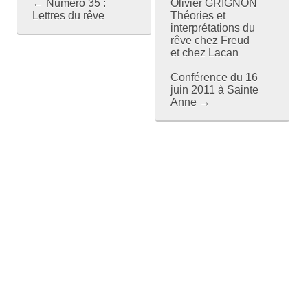
←
Numéro 35 :
Olivier GRIGNON
P
Lettres du rêve
Théories et
interprétations du
o
rêve chez Freud
et chez Lacan
s
Conférence du 16
t
juin 2011 à Sainte
Anne
→
n
a
v
i
g
a
t
i