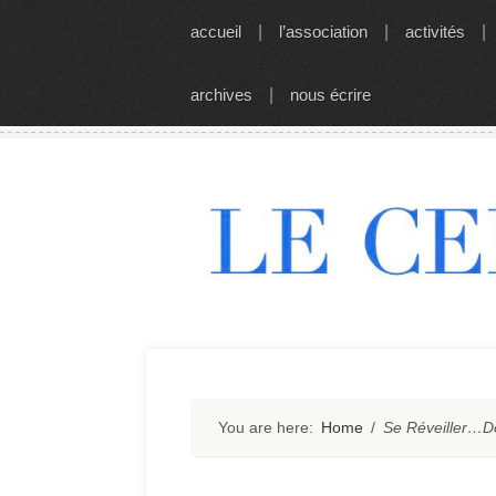
Skip
accueil
|
l’association
|
activités
|
to
content
archives
|
nous écrire
You are here:
Home
/
Se Réveiller…D