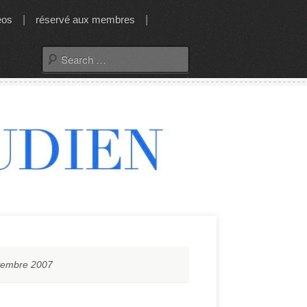
éos
|
réservé aux membres
|
Search
for:
vembre 2007