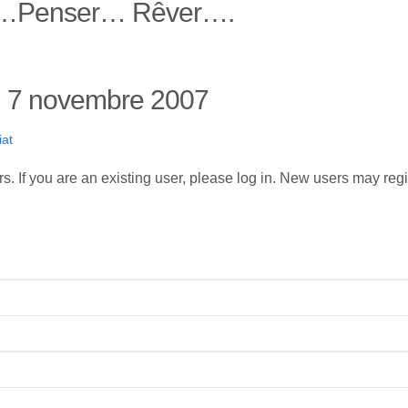
r…Penser… Rêver….
u 7 novembre 2007
iat
rs. If you are an existing user, please log in. New users may reg