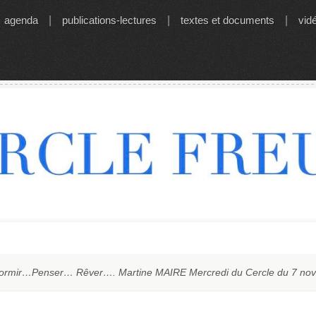
agenda
|
publications-lectures
|
textes et documents
|
vid
ormir…Penser… Rêver…. Martine MAIRE Mercredi du Cercle du 7 no