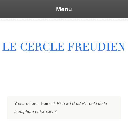
Menu
Skip
to
content
You are here:
Home
/
Richard BrodaAu-delà de la
métaphore paternelle ?