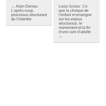
←
Alain Deniau
Louis Sciara : Ce
P
L’après-coup,
que la clinique de
processus structurant
l’enfant m’enseigne
o
de l’infantile
sur les enjeux
structuraux, le
s
maniement et la fin
d’une cure d’adulte
t
→
n
a
v
i
g
a
t
i