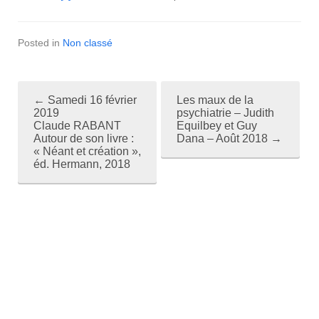
Posted in
Non classé
←
Samedi 16 février
Les maux de la
P
2019
psychiatrie – Judith
Claude RABANT
Equilbey et Guy
o
Autour de son livre :
Dana – Août 2018
→
« Néant et création »,
s
éd. Hermann, 2018
t
n
a
v
i
g