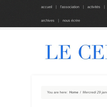
Skip
accueil
|
l’association
|
activités
|
to
content
archives
|
nous écrire
You are here:
Home
/
Mercredi 29 jan