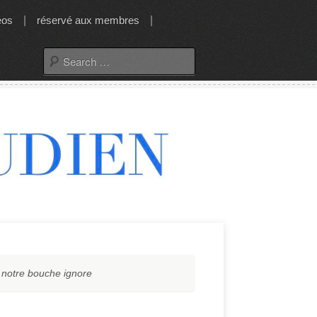
éos
|
réservé aux membres
|
Search
for:
e notre bouche ignore