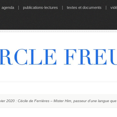
agenda
|
publications-lectures
|
textes et documents
|
vid
vier 2020 : Cécile de Ferrières – Mister Him, passeur d’une langue qu