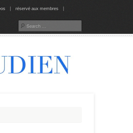
éos
|
réservé aux membres
|
Search
for: