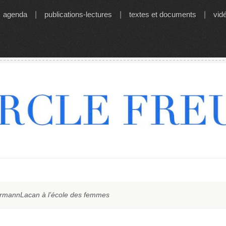
agenda
|
publications-lectures
|
textes et documents
|
vid
rrmannLacan à l’école des femmes