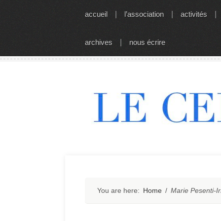
Skip
accueil
|
l’association
|
activités
|
to
content
archives
|
nous écrire
You are here:
Home
/
Marie Pesenti-I