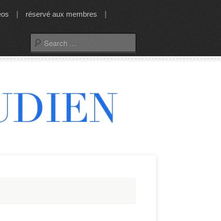
éos
|
réservé aux membres
|
Search
for: