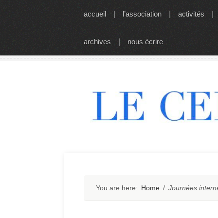
Skip
accueil
|
l’association
|
activités
|
to
content
archives
|
nous écrire
You are here:
Home
/
Journées intern