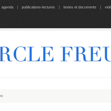
agenda
|
publications-lectures
|
textes et documents
|
vid
es