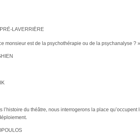
ias PRÉ-LAVERRIÈRE
c ce monsieur est de la psychothérapie ou de la psychanalyse ? 
RGHIEN
NIK
s l’histoire du théâtre, nous interrogerons la place qu’occupent 
 déploiement.
NTOPOULOS