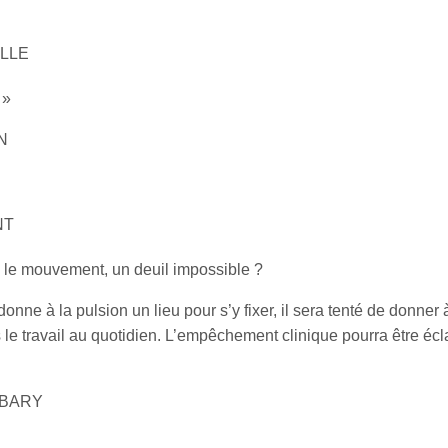
ILLE
 »
ON
NT
s le mouvement, un deuil impossible ?
nne à la pulsion un lieu pour s’y fixer, il sera tenté de donner à
s le travail au quotidien. L’empêchement clinique pourra être écl
ELBARY