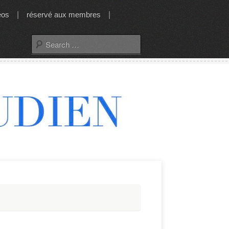
éos
|
réservé aux membres
|
Search
for: