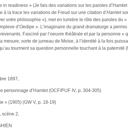
 in readiness » (Je fais des variations sur les paroles d’Hamlet 
 à la trace les variations de Freud sur une citation d’
Hamlet
sou
rêver votre philosophie »), met en lumière le rôle des paroles du
mplexe d’Oedipe ». L’imaginaire du grand dramaturge a permis à
de revenants. Fasciné par l’oeuvre théâtrale et par la personne «
mesure, sorte de jumeau de Moïse, à l’identité à la fois puissant
jusqu’au tourment sa question personnelle touchant à la paternité
mbre 1897,
le personnage d’Hamlet (OCF/PUF IV, p. 304-305)
ie » (1905) (GW V, p. 18-19)
, scène 2.
RGHIEN