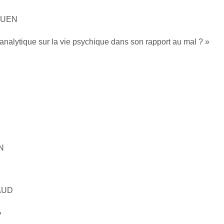
AQUEN
nalytique sur la vie psychique dans son rapport au mal ? »
ON
HAUD
»