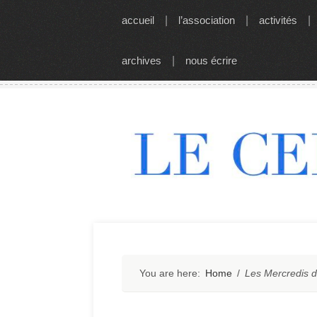
Skip
accueil
|
l’association
|
activités
|
to
content
archives
|
nous écrire
You are here:
Home
/
Les Mercredis 