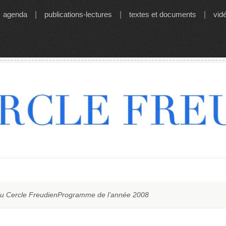
agenda
|
publications-lectures
|
textes et documents
|
vid
du Cercle FreudienProgramme de l’année 2008