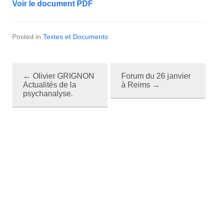
Voir le document PDF
Posted in
Textes et Documents
←
Olivier GRIGNON
Forum du 26 janvier
P
Actualités de la
à Reims
→
psychanalyse.
o
s
t
n
a
v
i