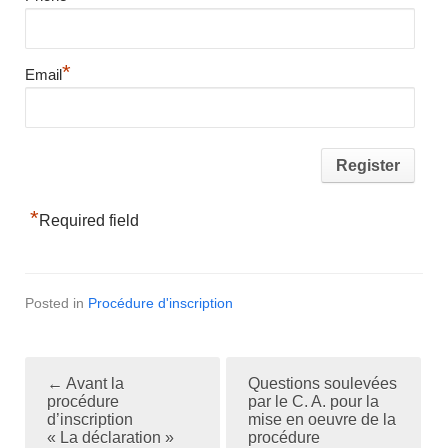
*
Email
*
Required field
Posted in
Procédure d'inscription
←
Avant la
Questions soulevées
P
procédure
par le C. A. pour la
d’inscription
mise en oeuvre de la
o
« La déclaration »
procédure