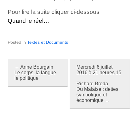
Pour lire la suite cliquer ci-dessous
Quand le réel
…
Posted in
Textes et Documents
←
Anne Bourgain
Mercredi 6 juillet
P
Le corps, la langue,
2016 à 21 heures 15
le politique
o
Richard Broda
Du Malaise : dettes
s
symbolique et
économique
→
t
n
a