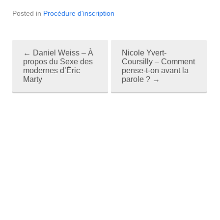
Posted in
Procédure d'inscription
←
Daniel Weiss – À
Nicole Yvert-
P
propos du Sexe des
Coursilly – Comment
modernes d’Éric
pense-t-on avant la
o
Marty
parole ?
→
s
t
n
a
v
i
g
a