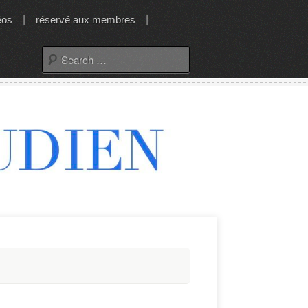
éos
|
réservé aux membres
|
Search
for: