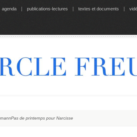
agenda
|
publications-lectures
|
textes et documents
|
vid
hmannPas de printemps pour Narcisse