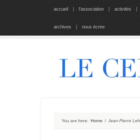
Skip
accueil
|
l’association
|
activités
|
to
content
archives
|
nous écrire
You are here:
Home
/
Jean-Pierre Le