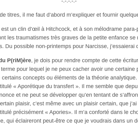
-:-:-:-:-
 de titres, il me faut d’abord m’expliquer et fournir que
est un clin d’œil à Hitchcock, et à son mélodrame para-
t les traumatismes très graves de la petite enfance se rév
s. Du possible non-printemps pour Narcisse, j’essaierai d
u P(riM)ère
, je dois pour rendre compte de cette écritu
erme pour lequel je ne peux cacher avoir une certaine p
certains concepts ou éléments de la théorie analytique. Ain
titulé « Aporétique du transfert ». Il me semble que depu
nonce et ne peut se développer qu’en tentant de s’affron
ain plaisir, c’est même avec un plaisir certain, que j’ai 
itulé précisément « Apories». Il m’a conforté dans le choi
me, qui éclaireront peut-être ce que je voudrais dans un 