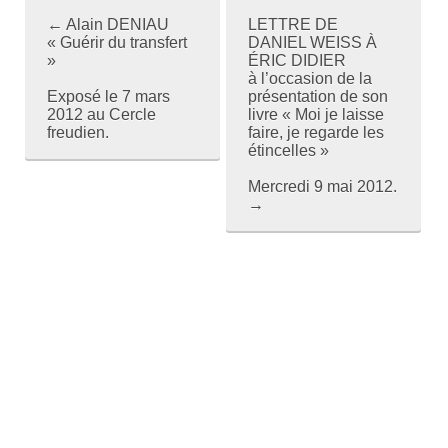
←
Alain DENIAU
LETTRE DE
P
« Guérir du transfert
DANIEL WEISS À
»
ÉRIC DIDIER
o
à l’occasion de la
Exposé le 7 mars
présentation de son
s
2012 au Cercle
livre « Moi je laisse
freudien.
faire, je regarde les
t
étincelles »
n
Mercredi 9 mai 2012.
→
a
v
i
g
a
t
i