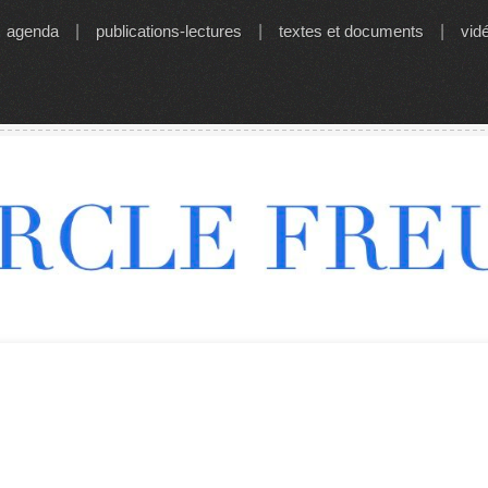
agenda
|
publications-lectures
|
textes et documents
|
vid