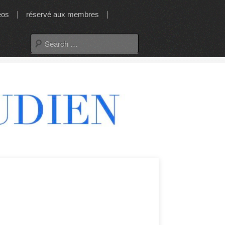
éos
|
réservé aux membres
|
Search
for: