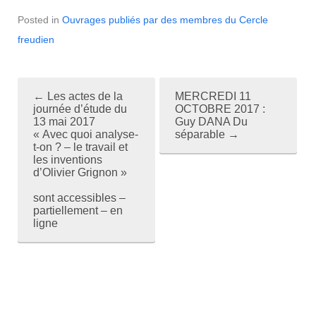
Posted in
Ouvrages publiés par des membres du Cercle
freudien
←
Les actes de la
MERCREDI 11
P
journée d’étude du
OCTOBRE 2017 :
13 mai 2017
Guy DANA Du
o
« Avec quoi analyse-
séparable
→
t-on ? – le travail et
s
les inventions
d’Olivier Grignon »
t
sont accessibles –
n
partiellement – en
ligne
a
v
i
g