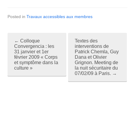
Posted in
Travaux accessibles aux membres
←
Colloque
Textes des
P
Convergencia : les
interventions de
31 janvier et 1er
Patrick Chemla, Guy
o
février 2009 « Corps
Dana et Olivier
et symptôme dans la
Grignon. Meeting de
s
culture »
la nuit sécuritaire du
07/02/09 à Paris.
→
t
n
a
v
i
g