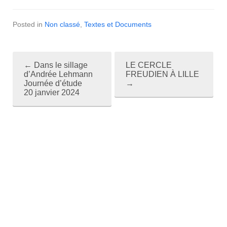
Posted in
Non classé
,
Textes et Documents
←
Dans le sillage
LE CERCLE
P
d’Andrée Lehmann
FREUDIEN À LILLE
Journée d’étude
→
o
20 janvier 2024
s
t
n
a
v
i
g