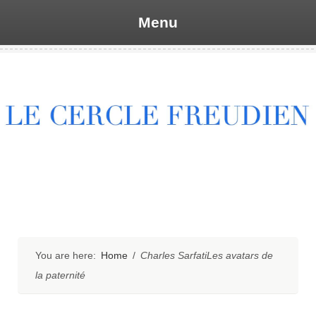
Menu
Skip
to
content
You are here:
Home
/
Charles SarfatiLes avatars de
la paternité