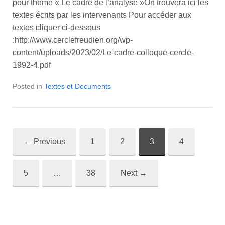
pour thème « Le cadre de l’analyse »On trouvera ici les
textes écrits par les intervenants Pour accéder aux
textes cliquer ci-dessous
:http://www.cerclefreudien.org/wp-
content/uploads/2023/02/Le-cadre-colloque-cercle-
1992-4.pdf
Posted in
Textes et Documents
←
Previous
1
2
3
4
Post
navigation
5
…
38
Next
→