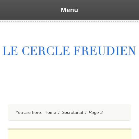
Menu
Skip
to
content
You are here:
Home
/
Secrétariat
/
Page 3