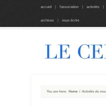
Skip
accueil
|
l’association
|
activités
|
to
content
archives
|
nous écrire
You are here:
Home
/
Activités du mo