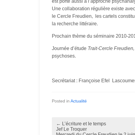
est porté aussi à l’approche psychanal
Une collaboration régulière existe avec
le Cercle Freudien, les cartels constit
la recherche littéraire.
Prochain thème du séminaire 2010-2011 
Journée d’étude
Trait-Cercle Freudien
psychoses.
Secrétariat : Françoise Efel Lascoume
Posted in
Actualité
←
L’écriture et le temps
P
Jef Le Troquer
Mercredi du Cercle Freudien le 2 jui