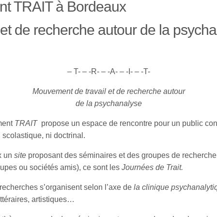
nt TRAIT à Bordeaux
et de recherche autour de la psych
– T- – -R- – -A- – -I- – -T-
Mouvement de travail et de recherche autour
de la psychanalyse
ment
TRAIT
propose un espace de rencontre pour un public conc
 scolastique, ni doctrinal.
x un
site
proposant des séminaires et des groupes de recherche
upes ou sociétés amis), ce sont les
Journées de Trait.
e recherches s’organisent selon l’axe de
la clinique psychanalyti
ttéraires, artistiques…