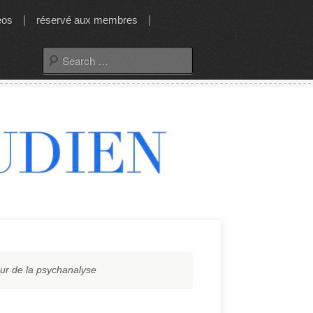
éos
|
réservé aux membres
|
Search
for:
ur de la psychanalyse