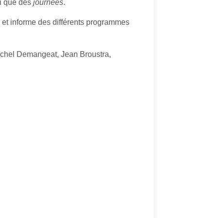
i que des
journées
.
es et informe des différents programmes
ichel Demangeat, Jean Broustra,